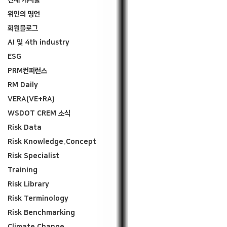
전체 게시물
위인의 명언
회원블로그
AI 및 4th industry
ESG
PRM컨퍼런스
RM Daily
VERA(VE+RA)
WSDOT CREM 소식
Risk Data
Risk Knowledge.Concept
Risk Specialist
Training
Risk Library
Risk Terminology
Risk Benchmarking