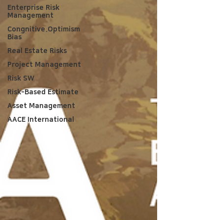
Enterprise Risk
Management
Congnitive.Optimism
Bias
Real Estate Risks
Project Management
Risk SW
Risk-Based Estimate
Asset Management
AACE International