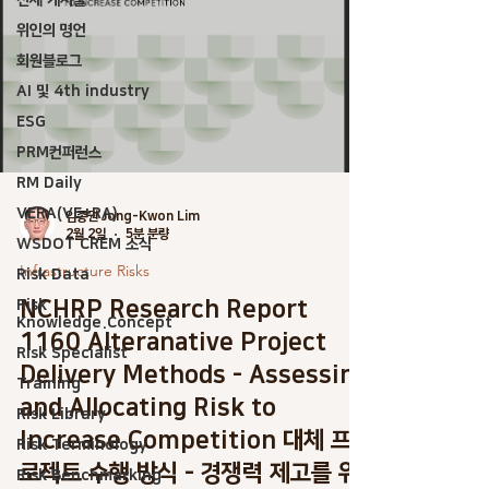
전체 게시물
위인의 명언
회원블로그
AI 및 4th industry
ESG
PRM컨퍼런스
RM Daily
VERA(VE+RA)
임종권 Jong-Kwon Lim
2월 2일
5분 분량
WSDOT CREM 소식
Infrastructure Risks
Risk Data
NCHRP Research Report
Risk
Knowledge.Concept
1160 Alteranative Project
Risk Specialist
Delivery Methods - Assessing
Training
and Allocating Risk to
Risk Library
Increase Competition 대체 프
Risk Terminology
로젝트 수행 방식 - 경쟁력 제고를 위
Risk Benchmarking