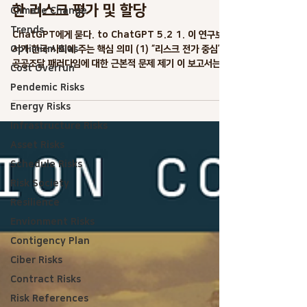
한 리스크 평가 및 할당
Climate Change
Trends
ChatGPT에게 묻다. to ChatGPT 5.2 1. 이 연구보고
Optimism Bias
서가 한국 사회에 주는 핵심 의미 (1) “리스크 전가 중심”
공공조달 패러다임에 대한 근본적 문제 제기 이 보고서는 발
Cost Overrun
주자가 통제할 수 없는 리스크까지 민간에 과도하게 전가하
Pendemic Risks
면 → 입찰가 상승→ 경쟁자 감소→ 유찰·부실시공·분쟁 증
Energy Risks
가로 이어진다는 점을 실증적으로 정리 합니다.이는 한국의
DB·기술형입찰·PPP에서 반복되는 구조적 문제 와 정확히
Infrastructure Risks
맞닿아 있습니다. 👉 의미 한국 공공사업의 고질적 문제(저
Asset Risks
경쟁·유찰·공기지연·클레임)를 “업체 역량 부족”이 아니라
Schedule Risks
“리스크 배분 설계 실패”의 문제 로 재정의합니다. (2) “경
쟁 촉진”을 기술·가격이 아닌 리스크 설계의 문제 로 전환
Risk Society
기존 한국 논의 “왜 참여사가 적은가?” → 규제, 단가, 기업
Resilience
수 문제 이 보고서의 관점 “왜 참여하지 않는가?” → 리스크
Envionment Risks
가 감당 불가능하기 때문 👉 의미 경쟁 활성화 = 입찰조건
완화 ❌ 경쟁 활
Contigency Plan
Ciber Risks
Contract Risks
Risk References