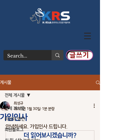
글쓰기
게시물
전체 게시물
최성규
전체 게시물
2021년 1월 30일
1분 분량
가입인사
위인의 명언
안녕하세요. 가입인사 드립니다.
회원블로그
더 읽어보시겠습니까?