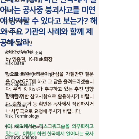
AI 및 4th industry
어나는 공사중 붕괴사고를 미연
ESG
에 방지할 수 있다고 보는가? 해
PRM컨퍼런스
외 주요 기관의 사례와 함께 제
RM Daily
공해 달라.
VERA(VE+RA)
2025.04.13
WSDOT CREM 소식
by 임종권,  K-Risk회장
Risk Data
앞으로 회원 여러분이 관심을 가질만한 질문
Risk Knowledge.Concept
을 ChatGPT에 하고 그 답을 올려드리겠습니
Risk Specialist
다. 우리 K-Risk가 추구하고 있는 추진 방향 
Training
탐색을 위한 참고사항으로 활용하시기 바랍니
다. 출처 근거 등 확인은 독자께서 직접하시거
Risk Library
나 사무국으로 요청해 주시기 바랍니다. 
Risk Terminology
(Q) 해외에서는 리스크워크숍을 의무화하고 
Risk Benchmarking
있는데.. 이렇게 하면 한국에서 일어나는 공사
Climate Change