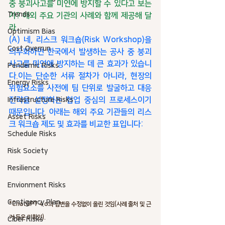
중 붕괴사고를 미연에 방지할 수 있다고 보는
Trends
가? 해외 주요 기관의 사례와 함께 제공해 달
라
. 
Optimism Bias
(A) 네, 
리스크 워크숍(Risk Workshop)
을 
Cost Overrun
의무화하면 한국에서 발생하는 
공사 중 붕괴
사고를 미연에 방지하는 데 큰 효과가 있습니
Pendemic Risks
다.
이는 단순한 서류 절차가 아니라, 
현장의 
Energy Risks
위험요소를 사전에 팀 단위로 발굴하고 대응
전략을 설정하는 협업 중심의 프로세스
이기 
Infrastructure Risks
때문입니다. 아래는 
해외 주요 기관들의 리스
Asset Risks
크 워크숍 제도 및 효과
를 비교한 표입니다:
Schedule Risks
Risk Society
Resilience
Envionment Risks
Contigency Plan
*ChatGPT 4.o의 답변을 수정없이 올린 것임(사례 출처 및 근
거 등은 미확인). 
Ciber Risks