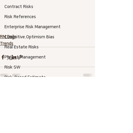
Contract Risks
Risk References
Enterprise Risk Management
RM Daily
Congnitive.Optimism Bias
Trends
Real Estate Risks
Project Management
Risk SW
Risk-Based Estimate
Asset Management
전체 보기
최근 게시물
AACE International