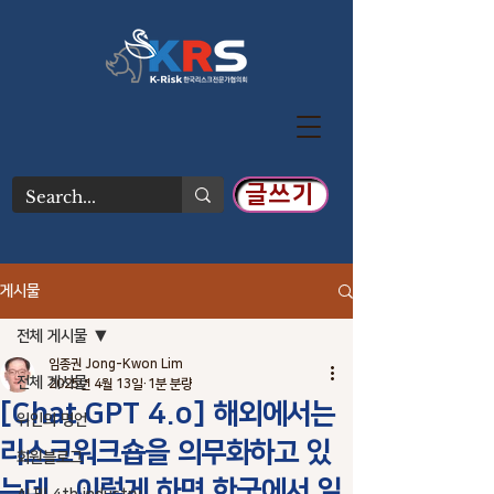
글쓰기
게시물
전체 게시물
임종권 Jong-Kwon Lim
전체 게시물
2025년 4월 13일
1분 분량
[Chat GPT 4.o] 해외에서는
위인의 명언
리스크워크숍을 의무화하고 있
회원블로그
는데.. 이렇게 하면 한국에서 일