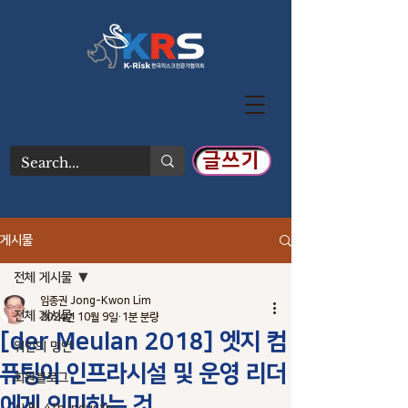
글쓰기
게시물
전체 게시물
임종권 Jong-Kwon Lim
전체 게시물
2024년 10월 9일
1분 분량
[der Meulan 2018] 엣지 컴
위인의 명언
퓨팅이 인프라시설 및 운영 리더
회원블로그
에게 의미하는 것