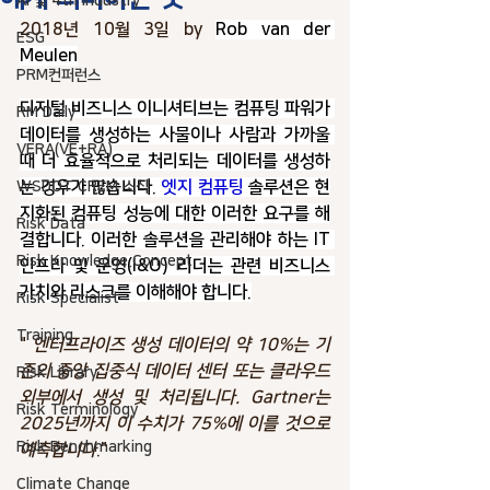
AI 및 4th industry
2018년 10월 3일 by 
Rob van der 
ESG
Meulen
PRM컨퍼런스
디지털 비즈니스 이니셔티브는 컴퓨팅 파워가 
RM Daily
데이터를 생성하는 사물이나 사람과 가까울 
VERA(VE+RA)
때 더 효율적으로 처리되는 데이터를 생성하
는 경우가 많습니다.
 엣지 컴퓨팅
 솔루션은 현
WSDOT CREM 소식
지화된 컴퓨팅 성능에 대한 이러한 요구를 해
Risk Data
결합니다. 이러한 솔루션을 관리해야 하는 IT 
Risk Knowledge.Concept
인프라 및 운영(I&O) 리더는 관련 비즈니스 
가치와 리스크를 이해해야 합니다.
Risk Specialist
Training
" 
엔터프라이즈 생성 데이터의 약 10%는 기
존의 중앙 집중식 데이터 센터 또는 클라우드 
Risk Library
외부에서 생성 및 처리됩니다. Gartner는 
Risk Terminology
2025년까지 이 수치가 75%에 이를 것으로 
Risk Benchmarking
예측합니다
."
Climate Change