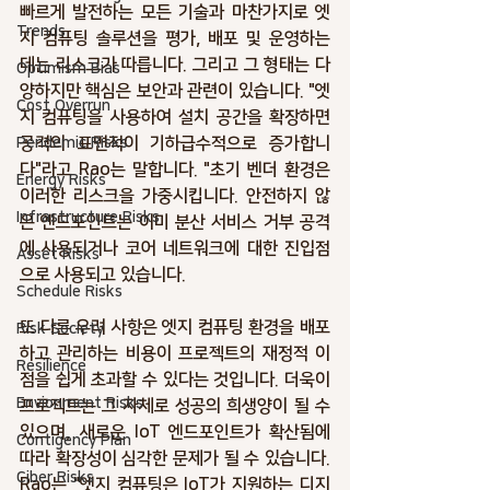
빠르게 발전하는 모든 기술과 마찬가지로 엣
Trends
지 컴퓨팅 솔루션을 평가, 배포 및 운영하는 
데는 리스크가 따릅니다. 그리고 그 형태는 다
Optimism Bias
양하지만 핵심은 보안과 관련이 있습니다. "엣
Cost Overrun
지 컴퓨팅을 사용하여 설치 공간을 확장하면 
공격의 표면적이 기하급수적으로 증가합니
Pendemic Risks
다"라고 Rao는 말합니다. "초기 벤더 환경은 
Energy Risks
이러한 리스크을 가중시킵니다. 안전하지 않
Infrastructure Risks
은 엔드포인트는 이미 분산 서비스 거부 공격
에 사용되거나 코어 네트워크에 대한 진입점
Asset Risks
으로 사용되고 있습니다.
Schedule Risks
또 다른 우려 사항은 엣지 컴퓨팅 환경을 배포
Risk Society
하고 관리하는 비용이 프로젝트의 재정적 이
Resilience
점을 쉽게 초과할 수 있다는 것입니다. 더욱이 
Envionment Risks
프로젝트는 그 자체로 성공의 희생양이 될 수 
있으며, 새로운 IoT 엔드포인트가 확산됨에 
Contigency Plan
따라 확장성이 심각한 문제가 될 수 있습니다. 
Ciber Risks
Rao는 "엣지 컴퓨팅은 IoT가 지원하는 디지