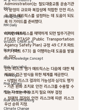
AI 및 4th industry
Administration)는 철도대중교통 운송기관
ESG
이 운영의 규모와 복잡성에 적합한 안전 리스
크 평가 매트릭스를 설정하는 데 도움이 되도
PRM컨퍼런스
록 이 가이드를 준비했다.
RM Daily
이러한 매트릭스를 채택하게 되면 발주기관이 
VERA(VE+RA)
FTA의 PTASP (Public Transportation 
WSDOT CREM 소식
Agency Safety Plan) 규정 49 C.F.R.파트 
Risk Data
673 (파트 673) 을 이행하는데 도움을 받을 
수 있다.
Risk Knowledge.Concept
Risk Specialist
안전 리스크 평가 매트릭스는 다음에 대한 체
계적인 접근 방식을 위한 체계를 제공한다.
Training
• 식별된 리스크 결과의 가능성과 심각도 평가
Risk Library
• 기존 완화 조치로 안전 리스크를 수용할 수 
Risk Terminology
있는지 또는 추가 조치 필요 여부 결정
• 잠재적 결과의 안전 리스크에 따른 리스크 
Risk Benchmarking
우선 순위 지정.
Climate Change