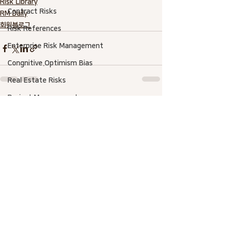
Risk Library
Contract Risks
RM Daily
회원블로그
Risk References
Enterprise Risk Management
Congnitive.Optimism Bias
Real Estate Risks
Project Management
전체 보기
최근 게시물
Risk SW
Risk-Based Estimate
Asset Management
AACE International