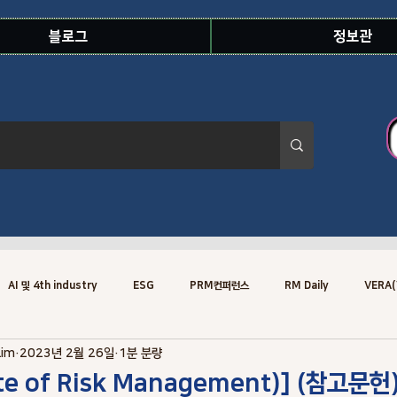
블로그
정보관
AI 및 4th industry
ESG
PRM컨퍼런스
RM Daily
VERA(
Lim
2023년 2월 26일
1분 분량
Risk Knowledge.Concept
Risk Specialist
Training
Risk
ute of Risk Management)] (참고문