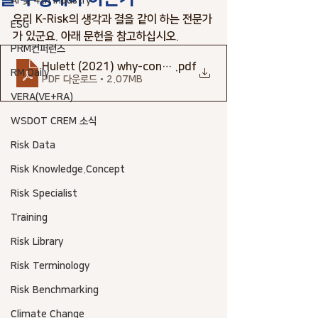
AI 및 4th industry
우리 K-Risk의 생각과 결을 같이 하는 전문가
ESG
가 있군요. 아래 문헌을 참고하십시오. 
PRM컨퍼런스
Hulett (2021) why-conduct-cost-and-schedule-risk-
.pdf
RM Daily
PDF 다운로드 • 2.07MB
VERA(VE+RA)
WSDOT CREM 소식
Risk Data
Risk Knowledge.Concept
Risk Specialist
Training
Risk Library
Risk Terminology
Risk Benchmarking
Climate Change