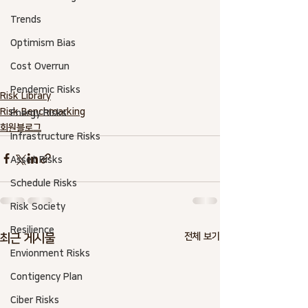
Trends
Optimism Bias
Cost Overrun
Pendemic Risks
Risk Library
Risk Benchmarking
Energy Risks
회원블로그
Infrastructure Risks
Asset Risks
Schedule Risks
Risk Society
Resilience
전체 보기
최근 게시물
Envionment Risks
Contigency Plan
Ciber Risks