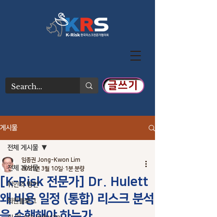
글쓰기
게시물
전체 게시물
임종권 Jong-Kwon Lim
전체 게시물
2021년 3월 10일
1분 분량
[K-Risk 전문가] Dr. Hulett
위인의 명언
왜 비용 일정 (통합) 리스크 분석
회원블로그
을 수행해야 하는가