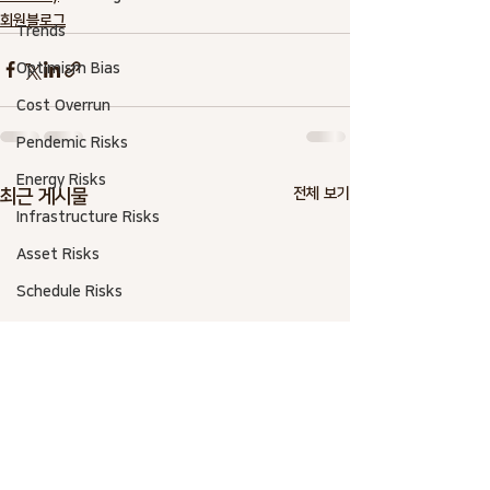
회원블로그
Trends
Optimism Bias
Cost Overrun
Pendemic Risks
Energy Risks
전체 보기
최근 게시물
Infrastructure Risks
Asset Risks
Schedule Risks
Risk Society
Resilience
Envionment Risks
Contigency Plan
Ciber Risks