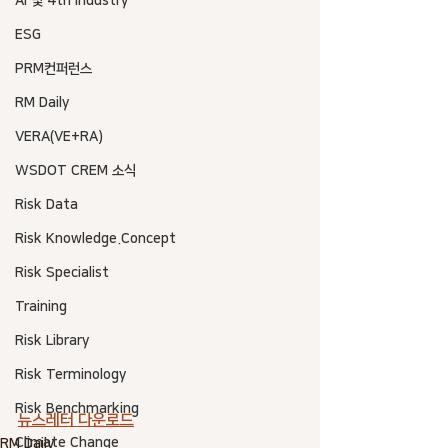
AI 및 4th industry
ESG
PRM컨퍼런스
RM Daily
VERA(VE+RA)
WSDOT CREM 소식
Risk Data
Risk Knowledge.Concept
Risk Specialist
Training
Risk Library
Risk Terminology
Risk Benchmarking
뉴스레터 다운로드
Climate Change
RM Daily