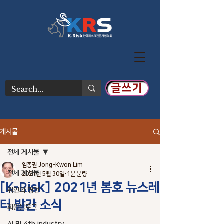
글쓰기
게시물
전체 게시물
임종권 Jong-Kwon Lim
전체 게시물
2021년 5월 30일
1분 분량
[K-Risk] 2021년 봄호 뉴스레
위인의 명언
터 발간 소식
회원블로그