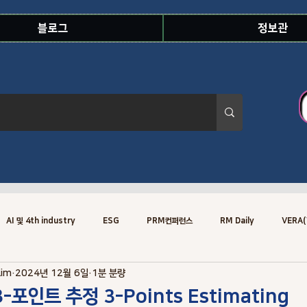
블로그
정보관
AI 및 4th industry
ESG
PRM컨퍼런스
RM Daily
VERA(
Lim
2024년 12월 6일
1분 분량
Risk Knowledge.Concept
Risk Specialist
Training
Risk
3-포인트 추정 3-Points Estimating