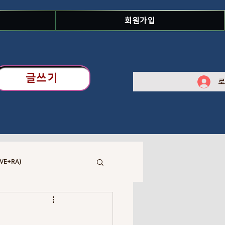
회원가입
글쓰기
로
VE+RA)
 Library