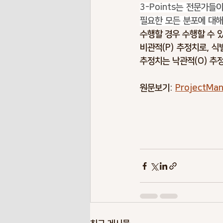
3-Points는 전문가
Risk Terminology
Risk Benchma
필요한 모든 분포에 대해
수행할 경우 수행할 수 있
비관적(P) 추정치로, 
Pendemic Risks
Energy Risks
추정치는 낙관적(O) 추
원문보기: 
ProjectMa
Envionment Risks
Contigency P