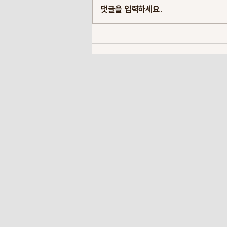
댓글을 입력하세요.
Lumivero의 프로젝트 포트폴리
오 전반에 걸친 현명한 의사결정 가
이드