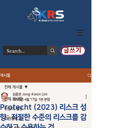
글쓰기
게시물
전체 게시물
임종권 Jong-Kwon Lim
전체 게시물
2025년 4월 17일
1분 분량
Protecht (2023) 리스크 성
위인의 명언
향: 적절한 수준의 리스크를 감
회원블로그
수하고 수용하는 것.