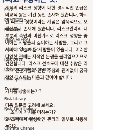
AI 및 4th industry
조직의 리스크 성향에 대한 명시적인 언급은 
ESG
비교적 짧은 기간 동안 존재해 왔습니다. 하지
PRM컨퍼런스
만 리스크 성향이라는 개념은 암묵적으로 오
래전부터 존재해 왔습니다. 리스크관리의 대
RM Daily
부분의 측면과 마찬가지로 리스크 성향을 좋
VERA(VE+RA)
아하는 사람들과 싫어하는 사람들, 그리고 그 
사이에 있는 모든 사람들이 있습니다. 이러한 
WSDOT CREM 소식
다양한 견해는 지적인 논쟁을 불러일으키므로 
Risk Data
건전합니다. 리스크 선호도에 대한 수많은 리
Risk Knowledge.Concept
스크 전문가들의 찬반 주장과 관계없이 궁극
적인 테스트는 다음과 같아야 합니다: 
Risk Specialist
Training
가치를 창출하는가? 
Risk Library
다음 질문을 고려해 보세요: 
Risk Terminology
1. 조직에 가치를 더하는가? 
Risk Benchmarking
2. 조직에서 일상적인 관리의 일부로 사용하
는가? 
Climate Change