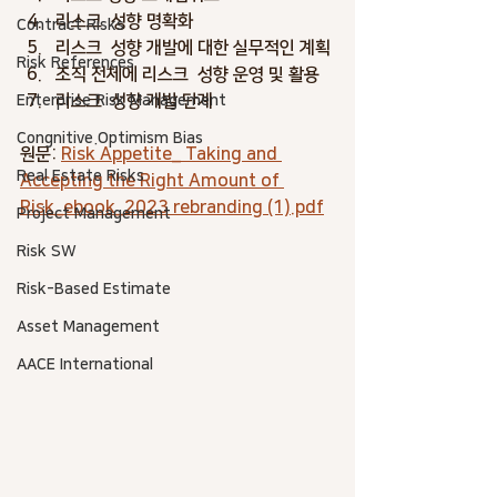
리스크  성향 명확화
Contract Risks
리스크  성향 개발에 대한 실무적인 계획
Risk References
조직 전체에 리스크  성향 운영 및 활용
리스크  성향 개발 단계
Enterprise Risk Management
Congnitive.Optimism Bias
원문: 
Risk Appetite_ Taking and 
Real Estate Risks
Accepting the Right Amount of 
Risk_ebook_2023 rebranding (1).pdf
Project Management
Risk SW
Risk-Based Estimate
Asset Management
AACE International