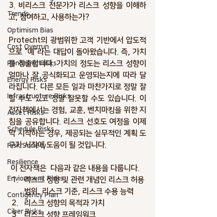
3. 비리스크 전문가가 리스크 성향을 이해하
Trends
고, 참여하고, 사용하는가? 
Optimism Bias
Protecht의 광범위한 고객 기반에서 압도적
Cost Overrun
으로 “예”라는 대답이 돌아왔습니다. 즉, 가치
를 창출합니다. 가치의 정도는 리스크 성향이 
Pendemic Risks
얼마나 잘 공식화되고 운영되는지에 따라 달
Energy Risks
라집니다. 다른 모든 일과 마찬가지로 정말 잘
Infrastructure Risks
할 수도 있고 정말 잘못할 수도 있습니다. 이 
전자책에서는 경험, 교훈, 벤치마킹을 위한 지
Asset Risks
침을 공유합니다. 리스크 선호도 여정을 이제 
Schedule Risks
막 시작하는 경우, 제공되는 실무적인 계획 도
구가 시작에 도움이 될 것입니다.
Risk Society
Resilience
 이 전자책은  다음과 같은 내용을 다룹니다.
Envionment Risks
리스크 성향 및 관련 개념인 리스크 허용 
범위, 리스크 기준, 리스크 수용 능력
Contigency Plan
리스크 성향의 목적과 가치
Ciber Risks
리스크 성향 프레임워크