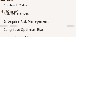
RM Daily
Contract Risks
Risk References
Enterprise Risk Management
Congnitive.Optimism Bias
Real Estate Risks
전체 보기
최근 게시물
Project Management
Risk SW
Risk-Based Estimate
Asset Management
AACE International