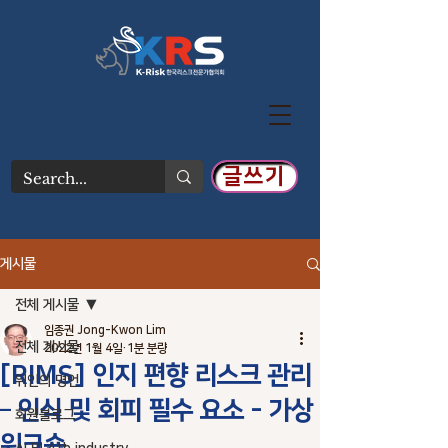
글쓰기
게시물
전체 게시물
임종권 Jong-Kwon Lim
전체 게시물
2022년 1월 4일
1분 분량
[RIMS] 인지 편향 리스크 관리
위인의 명언
– 인식 및 회피 필수 요소 - 가상
회원블로그
워크숍