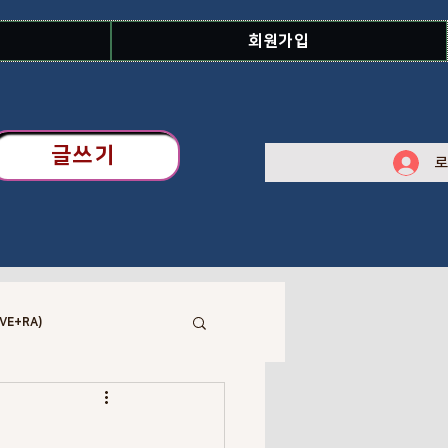
회원가입
글쓰기
로
VE+RA)
 Library