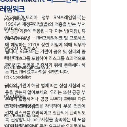
AI 및 4th industry
레임워크
ESG
VGRMF(빅토리아 정부 RM프레임워크)는 
PRM컨퍼런스
1994년 재정관리법(법)의 적용을 받는 부서 
RM Daily
및 공공 기관에 적용됩니다. 이는 법(지침), 특
히 지침 3.7.1 – RM프레임워크 및 프로세스
VERA(VE+RA)
에 해당하는 2018 상설 지침에 의해 의무화
WSDOT CREM 소식
됩니다. VGRMF는 기관이 공유 및 상태의 중
Risk Data
대한 리스크를 포함하여 리스크를 효과적으로 
관리하고 있음을 입증하기 위해 충족해야 하
Risk Knowledge.Concept
는 최소 RM 요구사항을 설명합니다. 
Risk Specialist
귀하의 기관이 해당 법에 따른 상설 지침의 적
Training
용을 받는지 알아보세요. 우리는 또한 공공 부
Risk Library
문에서 활동하거나 공공 부문과 관련된 다른 
조직이 프레임워크를 채택하여 부문 전반에 
Risk Terminology
걸쳐 리스크를 효과적이고 일관되게 관리되도
Risk Benchmarking
록 권장합니다. 요구사항을 충족하는 데 도움
Climate Change
이 되도록 VGRMF 증명 요구사항 유인물에는 