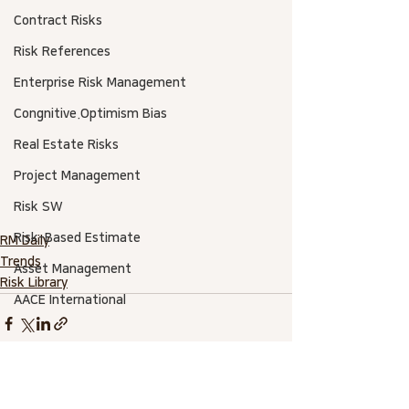
Contract Risks
Risk References
Enterprise Risk Management
Congnitive.Optimism Bias
Real Estate Risks
Project Management
Risk SW
Risk-Based Estimate
RM Daily
Trends
Asset Management
Risk Library
AACE International