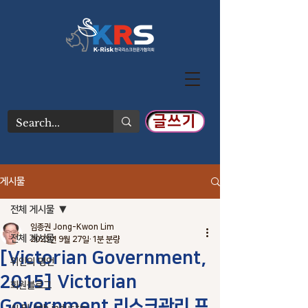
글쓰기
게시물
전체 게시물
임종권 Jong-Kwon Lim
전체 게시물
2023년 9월 27일
1분 분량
[Victorian Government,
위인의 명언
2015] Victorian
회원블로그
Government 리스크관리 프