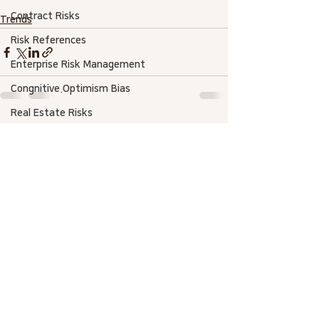
Contract Risks
Trends
Risk References
Enterprise Risk Management
Congnitive.Optimism Bias
Real Estate Risks
전체 보기
최근 게시물
Project Management
Risk SW
Risk-Based Estimate
Asset Management
AACE International