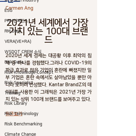
AI 및 4th industry
Carmen Ang
ESG
2021년 세계에서 가장 
PRM컨퍼런스
가치 있는 100대 브랜
RM Daily
드
VERA(VE+RA)
WSDOT CREM 소식
2020년 세계 경제는 대공황 이후 최악의 침
Risk Data
체 중 하나를 경험했다.그러나 COVID-19의 
파급 효과로 많은 기업이 혼란에 빠졌지만 일
Risk Knowledge.Concept
부 기업은 혼란 속에서도 살아남았을 뿐만 아
Risk Specialist
니라 오히려 번성했다. Kantar BrandZ의 데
이터를 사용한 이 그래픽은 2021년 가장 가
Training
치 있는 상위 100개 브랜드를 보여주고 있다. 
Risk Library
원문보기
Risk Terminology
Risk Benchmarking
Climate Change