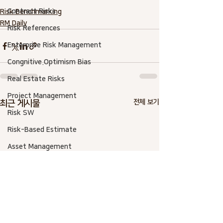
Contract Risks
Risk Benchmarking
RM Daily
Risk References
Enterprise Risk Management
Congnitive.Optimism Bias
Real Estate Risks
Project Management
전체 보기
최근 게시물
Risk SW
Risk-Based Estimate
Asset Management
AACE International