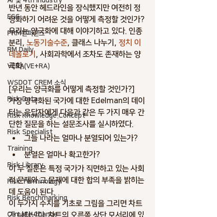
AI 및 4th industry
반년 동안 헤드라인을 장식했지만 여전히 정
ESG
량화하기 어려운 것을 어떻게 측정할 것인가? 
우리는 양극화에 대해 이야기하고 있다. 인종
PRM컨퍼런스
분리, 
노동기술수준
, 클래스 나누기, 
정치 이
RM Daily
데올로기
, 사회과학에서 조차도 존재하는 양
극화. 
VERA(VE+RA)
WSDOT CREM 소식
[우리는 양극화를 어떻게 측정할 것인가?]
Risk Data
가장 양극화된 국가에 대한 Edelman의 데이
터는 응답자에게 다음과 같은 두 가지 매우 간
Risk Knowledge.Concept
단한 질문을 하는 설문조사를 실시하였다. 
Risk Specialist
그들 나라는 얼마나 분열되어 있는가?
Training
분열은 얼마나 확고한가?
Risk Library
이 두 질문은 특정 국가가 직면하고 있는 사회
적 문제와 그 문제에 대한 합의 부족을 밝히는 
Risk Terminology
데 도움이 된다.  
Risk Benchmarking
이 두가지 수치를 기초로 그림을 그리면 차트
Climate Change
가 나타난다. 차트의 오른쪽 상단 모서리에 있