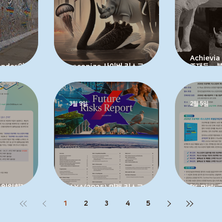
Achievi
ander의 효과적인
seconize 사이버 리스크의 동물원
존재들 - 
 대한 인간적 장벽
을 해체하기
코끼리, 블
이 무엇인
3월 9일
2월 5일
육위원회] 2026년
AXA(2025) 미래 리스크 보고서
[K-Risk
관리 특별공개강좌
Future Risks Report
트 리스크
1
2
3
4
5