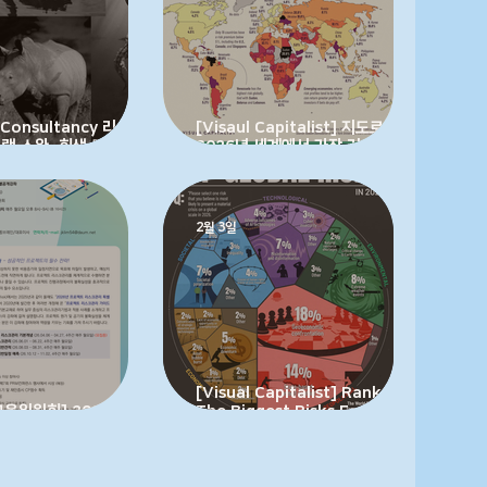
a Consultancy 리스키한
[Visaul Capitalist] 지도로 보는
블랙 스완, 회색 코뿔소, 흰
2026년 세계에서 가장 리스크가 큰
랙 해파리 사이에 공통점
시장
지 아시나요?
2월 3일
[Visual Capitalist] Ranked:
 교육위원회] 2026 프로젝
The Biggest Risks Facing the
관리 특별공개강좌 개최
World in 2026 순위: 2026년 세
계가 직면한 가장 큰 리스크들