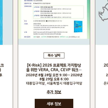
복수 날짜
스크
[K-Risk] 2026 프로젝트 가치향상
2
)
을 위한 VERA, CRA, CEVP 워크숍
실습 교육
오후
2026년 8월 28일 오전 9:00 – 2026년
2
8월 29일 오후 6:00
태릉입구역앞, 서울특별시 태릉입구역앞
온
추가 정보
세부 정보