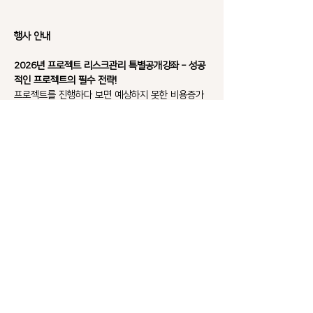
행사 안내
2026년 프로젝트 리스크관리 특별공개강좌 – 성공
적인 프로젝트의 필수 전략!
프로젝트를 진행하다 보면 예상하지 못한 비용증가
와 일정지연으로 목표에 차질이 발생하고, 예상치 못
한 리스크로 인해 수많은 도전에 직면하게 됩니다. 
프로젝트 리스크관리를 체계적으로 수행하면 분명
히 이러한 문제를 해소하거나 줄일 수 있습니다. 프
로젝트 진행과정에서의 불확실성을 효과적으로 관리
하는 것이 프로젝트 성공의 필수 요소입니다.
한국리스크전문가협의회(K-Risk)에서는 2025년
과 같이 올해도 “2026년 프로젝트 리스크관리 특
별 공개강좌”를 통해 K-Risk에서 2020년에 발간 
후 여러번 개정해 온 “프로젝트 리스크관리 가이드
라인 (2025년 제4판 출간)”을 기본교재로 하여 실
무 중심의 리스크관리기법과 적용 사례를 소개하고 
프로젝트의 성공 확률을 높일 수 있는 전략을 총 4회
(16주)의 강좌에 걸쳐 설명합니다. 프로젝트 원가 