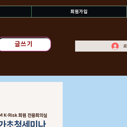
회원가입
글쓰기
로
M K-Risk 회원 전용회의실
가초청세미나