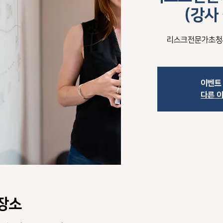
(강사
리스크전문가초청세
이벤트
다른 
 장소