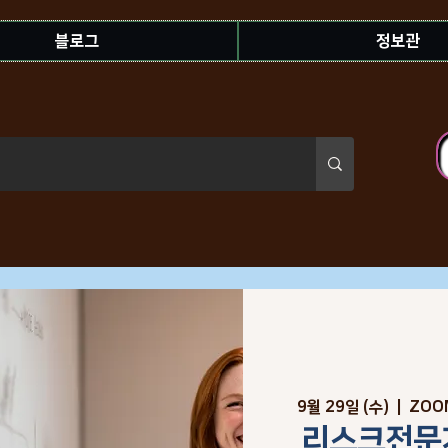
블로그
정보관
9월 29일 (수)
  |  
ZOO
리스크전문