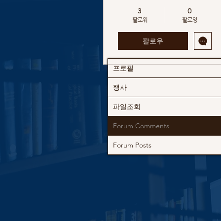
운영위원회장
+
4
3
0
팔로워
팔로잉
팔로우
프로필
행사
파일조회
Forum Comments
Forum Posts