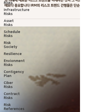
의 시대에 새로운 리스크 트렌드를 이해하는 것이 그 어느
Risks
때보다 중요합니다 IRM의 리스크 트렌드 간행물은 단순히
Infrastructure
결과를 예측하는 데 그치지 않고 변화의 속도와 전 세계 기
Risks
업과...
Asset
Risks
Schedule
Risks
Risk
Society
Resilience
Envionment
Risks
Contigency
Plan
Ciber
Risks
Contract
Risks
Risk
References