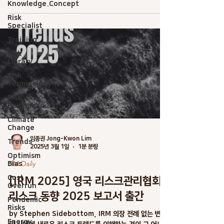
Knowledge.Concept
및 민간 부문의...
Risk
Specialist
Training
Risk
Library
Risk
Terminology
Risk
Benchmarking
Climate
Change
임종권 Jong-Kwon Lim
Trends
2025년 3월 1일
1분 분량
Optimism
RM Daily
Bias
Cost
[IRM 2025] 영국 리스크관리협회
Overrun
리스크 동향 2025 보고서 출간
Pendemic
Risks
by Stephen Sidebottom, IRM 의장 전례 없는 변화
Energy