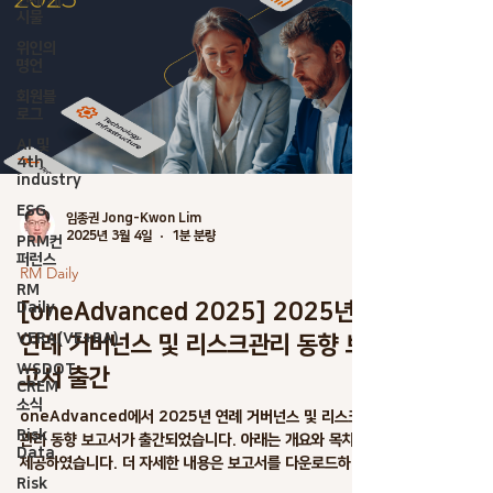
전체 게
시물
위인의
명언
회원블
로그
AI 및
4th
industry
ESG
임종권 Jong-Kwon Lim
2025년 3월 4일
1분 분량
PRM컨
퍼런스
RM Daily
RM
[oneAdvanced 2025] 2025년
Daily
VERA(VE+RA)
연례 거버넌스 및 리스크관리 동향 보
WSDOT
고서 출간
CREM
소식
oneAdvanced에서 2025년 연례 거버넌스 및 리스크
Risk
관리 동향 보고서가 출간되었습니다. 아래는 개요와 목차를
Data
제공하였습니다. 더 자세한 내용은 보고서를 다운로드하여
Risk
살펴보십시오. 서론: 리스크 관리의 미래를 탐색하다 공공