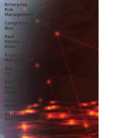
Enterprise
Risk
Management
Congnitive.Optimism
Bias
Real
Estate
Risks
Project
Management
Risk
SW
Risk-
Based
Estimate
Asset
Management
AACE
International