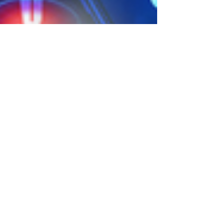
임종권 Jong-Kwon Lim