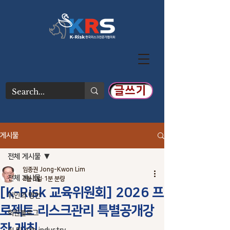
글쓰기
게시물
전체 게시물
임종권 Jong-Kwon Lim
전체 게시물
2월 5일
1분 분량
[K-Risk 교육위원회] 2026 프
위인의 명언
로젝트 리스크관리 특별공개강
회원블로그
좌 개최