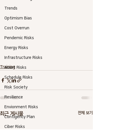
Trends
Optimism Bias
Cost Overrun
Pendemic Risks
Energy Risks
Infrastructure Risks
Training
Asset Risks
Schedule Risks
Risk Society
Resilience
Envionment Risks
전체 보기
최근 게시물
Contigency Plan
Ciber Risks