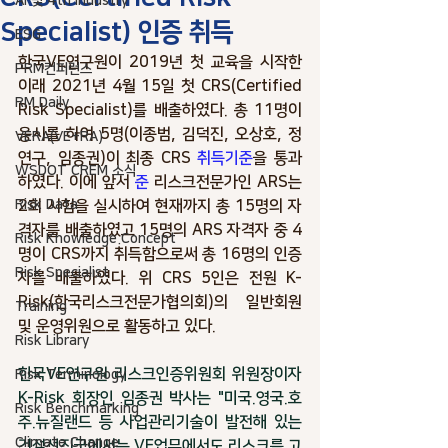
AI 및 4th industry
Specialist) 인증 취득
ESG
한국VE연구원이 2019년 첫 교육을 시작한 
PRM컨퍼런스
이래 2021년 4월 15일 첫 CRS(Certified 
RM Daily
Risk Specialist)를 배출하였다. 총 11명이 
응시를 하여 5명(이종범, 김덕진, 오상호, 정
VERA(VE+RA)
연구, 임종권)이 최종 CRS 
취득기준
을 통과
WSDOT CREM 소식
하였다. 이에 앞서 
준 
리스크전문가인 ARS는 
Risk Data
2회 시험을 실시하여 현재까지 총 15명의 자
격자를 배출하였고 15명의 ARS 자격자 중 4
Risk Knowledge.Concept
명이 CRS까지 취득함으로써 총 16명의 인증
Risk Specialist
자를 배출하였다. 위 CRS 5인은 전원 K-
Risk(한국리스크전문가협의회)의 일반회원 
Training
및 운영위원으로 활동하고 있다. 
Risk Library
한국VE연구원 리스크인증위원회 위원장이자 
Risk Terminology
K-Risk 회장인 임종권 박사는 "미국.영국.호
Risk Benchmarking
주.뉴질랜드 등 사업관리기술이 발전해 있는 
Climate Change
건설선진국에서는 VE업무에서도 리스크를 고