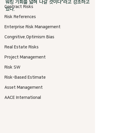
워킹 기회를 넓혀 나갈 것이다"라고 강조하고 
Contract Risks
있다. 
Risk References
Enterprise Risk Management
Congnitive.Optimism Bias
Real Estate Risks
Project Management
Risk SW
Risk-Based Estimate
Asset Management
AACE International