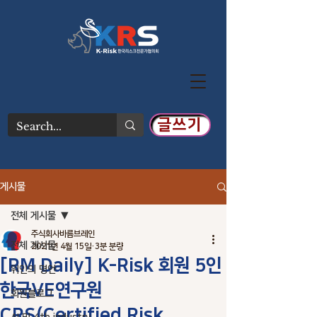
글쓰기
게시물
전체 게시물
주식회사바름브레인
전체 게시물
2021년 4월 15일
3분 분량
[RM Daily] K-Risk 회원 5인
위인의 명언
한국VE연구원
회원블로그
CRS(Certified Risk