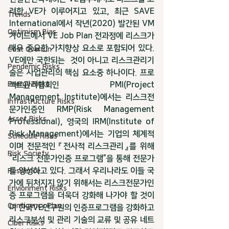
려한 VE가 이루어지고 있고, 최근 SAVE 
Trends
International에서 작년(2020) 발간된 VM
Optimism Bias
가이드에서 VE Job Plan 전과정에 리스크가 
매우 중요한 가치향상 요소로 포함되어 있다. 
Cost Overrun
VE에만 국한되는  것이 아니고 리스크관리기
Pendemic Risks
술은 사업관리의 핵심 요소중 하나이다. 프로
Energy Risks
젝트관리협회인 PMI(Project 
Management Institute)에서는 리스크전
Infrastructure Risks
문가인증인 RMP(Risk Management 
Asset Risks
Professional), 영국의 IRM(Institute of 
Risk Management)에서는 기업의 체계적
Schedule Risks
이며 전문적인 『전사적 리스크관리』를 위해 
Risk Society
“리스크 전문가인증 프로그램”을 통해 전문가
를 양성하고 있다. 그래서 우리나라도 이들 국
Resilience
가에 뒤처지지 않기 위해서는 리스크전문가인
Envionment Risks
증 프로그램을 더욱더 강화해 나가야 할 것이
Contigency Plan
며 한국VE연구원의 인증프로그램을 강화하고 
리스크분석 및 관리 기술의 교류 및 공유 네트
Ciber Risks