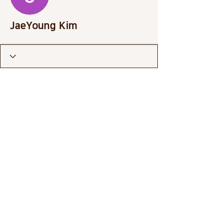
JaeYoung Kim
Wix Forum은 더 이상 사
용할 수 없습니다
이 애플리케이션은 중단되었습니다. 커
뮤니티 앱이 필요하시면 Wix Groups를
이용해 주세요.