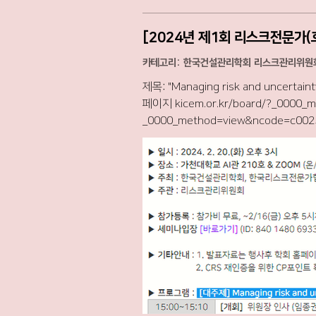
비 할인혜택 : 학회 회원은 교육비의 20% (종신/일반회원), 50%(학
문의 : 임종권 리스크관리위원장 (010-9029-4329 / jklim54@
_0000_method=view&ncode=c00
카테고리: 한국건설관리학회 리스크관리위
제목: "Managing risk and uncertainty 
페이지 kicem.or.kr/board/?_0000_m
_0000_method=view&ncode=c0025&num=571) 발표자께서 발표 초록을 먼저 보내셔서 아래에 강연
즈니스 운영 중에 내재된 위험과 불확
프로젝트 관리 분야에 대한 연사의 이전 출판물을
트 평가: 관리적 및 물리적 유연성과 
에서 의사 결정을 향상시킵니다. 2. 사전 예방적 프로젝트 관리 프레임워크: 기업이 프로젝트 위험을 평가하고 계획하는 데 도움을 주기 위해 설계된 사전
예방적 프로젝트 관리 프레임워크를 도입
금융 헤징과 운영 유연성에 관한 사례 
스 상황에서 이러한 위험 관리 전략의 
관행을 최적화하려는 조직에 실용적인 통찰력을 제공하는 것입니다. % 위 이미지는 강연자가 
대 김종우 교수 제공)