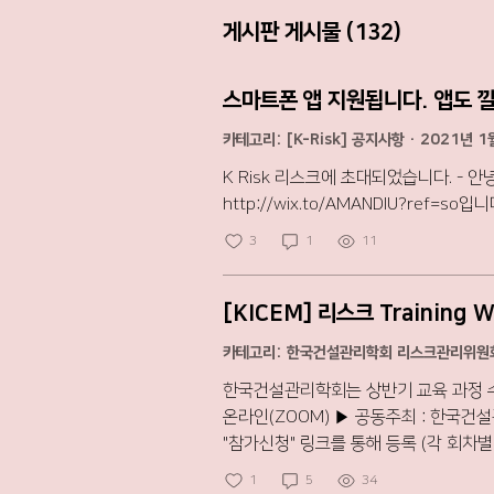
게시판 게시물 (132)
스마트폰 앱 지원됩니다. 앱도 
카테고리: [K-Risk] 공지사항
·
2021년 1
K Risk 리스크에 초대되었습니다. - 
http://wix.to/AMANDIU?ref=
3
1
11
[KICEM] 리스크 Training
카테고리: 한국건설관리학회 리스크관리위
한국건설관리학회는 상반기 교육 과정 수강생 모집 공고가 나갔습니다. ▶ 일시 : 2023년
온라인(ZOOM) ▶ 공동주최 : 한국건설관리학회,
"참가신청" 링크를 통해 등록 (각 회차별 또는 일괄) [방법1] 회차 별 참가비: 회원 종신/일반회원(6만4천원/회), 
[방법2] 일괄(1~8회) 참가비: 회원 종신/일반회원(40만원), 학생회원(20만
1
5
34