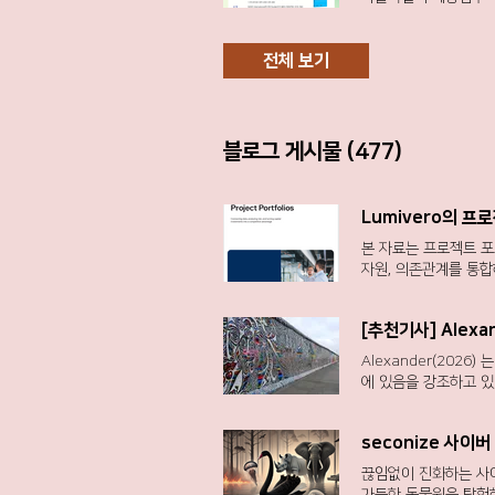
전체 보기
블로그 게시물 (477)
Lumivero의 
본 자료는 프로젝트 포
자원, 의존관계를 통합
를 잘 수행하는 것이 
재무정보 등이 각각 분
[추천기사] Alex
트 간 의존관계와 파급
족이 아니라 “연결성 
Alexander(2026) 는 효과적인 리스크 보고활동을 가로막는 가장 큰 장애물이 시스템이나 절차가 아니라 인간의 심리와 조직
자원 재배치 시 어떤 
에 있음을 강조하고 있
구조(일명 ‘golden
아예 보고되지 않는 문
교 가능성이 확보된 “
것인가 ”보다 “ 누가
리하고 있으며, 포트폴
seconize 사이
경향을 보이게 된다. 
을 활용하여 불확실성을
좌우하게 된다. 그 결
끊임없이 진화하는 사
과적인 의사결정을 위해
된다. 결국 ‘ 보고 