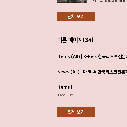
가득한 동물원을 탐험하
하나의 시각적 환경에서
보고하기 쉬운 경미한 
전 과제를 지니고 있습
프로젝트 간 상호 영향
가진 것처럼 보인다. 
화할 수 있습니다. 전문
제한된 상황에서의 우선
다. 결과적으로 위협뿐 
전체 보기
에 고려한 트레이드오프
플라이언스 절차가 아니
심 요인으로 제시된다
만들 수 있다면, 그
어야 한다. 즉, (1)
대한 보고 의지가 높아
와 결과를 기록하여 
선행되어야 한다. 참고문헌 A
다른 페이지(34)
아니라, 데이터와 리스
Magazine Risk Man
고, 불확실성 속에서도
Items (All) | K-Risk 한국리스크
News (All) | K-Risk 한국리스크
Items1
Item List
전체 보기