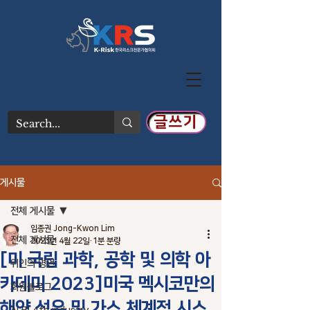
글쓰기
게시물
전체 게시물
임종권 Jong-Kwon Lim
전체 게시물
2023년 4월 22일
1분 분량
[미 국립 과학, 공학 및 의학 아
위인의 명언
카데미 2023]미국 멕시코만의
회원블로그
해양 석유 및 가스 체계적 시스