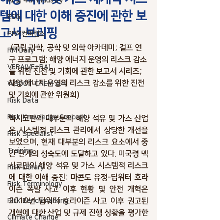
AI 및 4th industry
템에 대한 이해 증진에 관한 보
ESG
고서 브리핑
PRM컨퍼런스
 (국립 과학, 공학 및 의학 아카데미; 걸프 연
RM Daily
구 프로그램; 해양 에너지 운영의 리스크 감소
VERA(VE+RA)
를 위한 진전 및 기회에 관한 보고서 시리즈; 
해양 에너지 운영의 리스크 감소를 위한 진전 
WSDOT CREM 소식
및 기회에 관한 위원회)
Risk Data
Risk Knowledge.Concept
멕시코만의 대부분의 해양 석유 및 가스 산업
은 시스템적 리스크 관리에서 상당한 개선을 
Risk Specialist
보였으며, 현재 대부분의 리스크 요소에서 중
Training
간 단계의 성숙도에 도달하고 있다. 미국령 멕
시코만의 해양 석유 및 가스 시스템적 리스크
Risk Library
에 대한 이해 증진: 마콘도 유정-딥워터 호라
Risk Terminology
이즌 폭발 사고 이후 현황 및 안전 개혁은 
2010년 딥워터 호라이즌 사고 이후 권고된 
Risk Benchmarking
개혁에 대한 산업 및 규제 진행 상황을 평가한
Climate Change