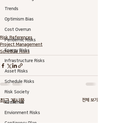
Trends
Optimism Bias
Cost Overrun
Risk References
Pendemic Risks
Project Management
Energy Risks
Schedule Risks
Infrastructure Risks
Asset Risks
Schedule Risks
Risk Society
전체 보기
최근 게시물
Resilience
Envionment Risks
Contigency Plan
Ciber Risks