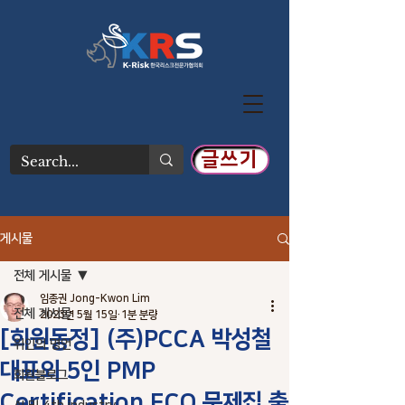
글쓰기
게시물
전체 게시물
임종권 Jong-Kwon Lim
전체 게시물
2023년 5월 15일
1분 분량
[회원동정] (주)PCCA 박성철
위인의 명언
대표외 5인 PMP
회원블로그
Certification ECO 문제집 출