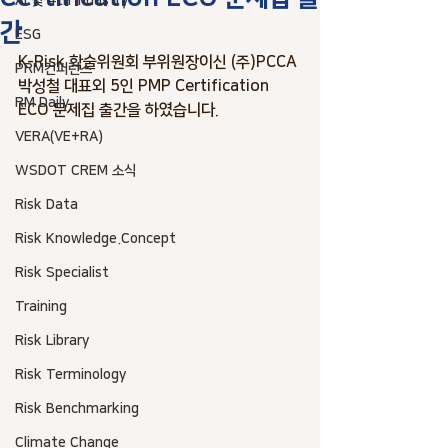
AI 및 4th industry
간
ESG
K-Risk 학술위원회 부위원장이신 (주)PCCA 
PRM컨퍼런스
박성철 대표외 5인 PMP Certification 
RM Daily
ECO 문제집 출간을 하였습니다. 
VERA(VE+RA)
WSDOT CREM 소식
Risk Data
Risk Knowledge.Concept
Risk Specialist
Training
Risk Library
Risk Terminology
Risk Benchmarking
Climate Change