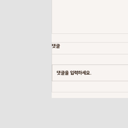
댓글
댓글을 입력하세요.
Lumivero의 프로젝트 포트폴리
오 전반에 걸친 현명한 의사결정 가
이드