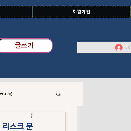
회원가입
글쓰기
로
VE+RA)
 Library
합) 리스크 분