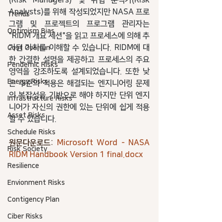
(Risk Managers) 및 위험 분석가(Risk 
Analysts)를 위해 작성되었지만 NASA 프로
Trends
그램 및 프로젝트의 프로그램 관리자는 
Optimism Bias
"RIDM 개요 세션"을 읽고 프로세스에 의해 추
가된 가치를 이해할 수 있습니다. RIDM에 대
Cost Overrun
한 간결한 설명을 제공하고 프로세스의 주요 
Pendemic Risks
영역을 강조하도록 설계되었습니다. 또한 낮
Energy Risks
은 수준의 적용은 해결되는 엔지니어링 문제
의 복잡성을 기반으로 해야 하지만 단위 엔지
Infrastructure Risks
니어가 자신의 권한에 있는 단위에 쉽게 적용
Asset Risks
할 수 있습니다.
Schedule Risks
원문다운로드: 
Microsoft Word - NASA 
Risk Society
RIDM Handbook Version 1 final.docx
Resilience
Envionment Risks
Contigency Plan
Ciber Risks