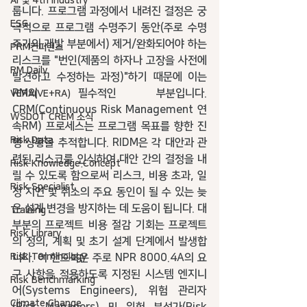
AI 및 4th industry
룹니다. 프로그램 과정에서 내려진 결정은 궁
ESG
극적으로 프로그램 수명주기 동안(주로 수명
주기의 개발 부분에서) 제거/완화되어야 하는 
PRM컨퍼런스
리스크를 "번인(제품의 하자나 고장을 사전에 
RM Daily
발견하고 수정하는 과정)"하기 때문에 이는 
RM의 필수적인 부분입니다. 
VERA(VE+RA)
CRM(Continuous Risk Management 연
WSDOT CREM 소식
속RM) 프로세스는 프로그램 목표를 향한 진
Risk Data
행 상황을 추적합니다. RIDM은 각 대안과 관
련된 리스크를 인식하여 대안 간의 결정을 내
Risk Knowledge.Concept
릴 수 있도록 함으로써 리스크, 비용 초과, 일
Risk Specialist
정 지연 및 취소의 주요 동인이 될 수 있는 늦
은 설계 변경을 방지하는 데 도움이 됩니다. 대
Training
부분의 프로젝트 비용 절감 기회는 프로젝트
Risk Library
의 정의, 계획 및 초기 설계 단계에서 발생합
Risk Terminology
니다. 이 핸드북은 주로 NPR 8000.4A의 요
구 사항을 적용하도록 지정된 시스템 엔지니
Risk Benchmarking
어(Systems Engineers), 위험 관리자
Climate Change