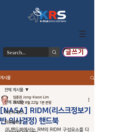
글쓰기
게시물
전체 게시물
임종권 Jong-Kwon Lim
전체 게시물
2023년 8월 22일
1분 분량
[NASA] RIDM(리스크정보기
위인의 명언
반 의사결정) 핸드북
회원블로그
이 핸드북에서는 RM의 RIDM 구성요소를 다