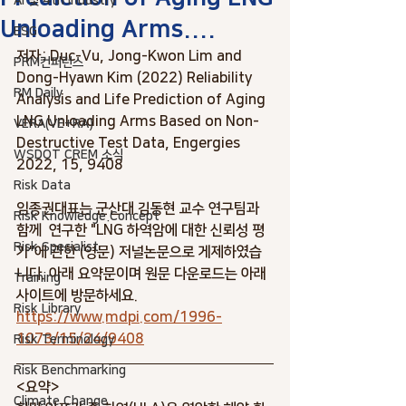
AI 및 4th industry
Unloading Arms....
ESG
저자: Duc-Vu, Jong-Kwon Lim and 
PRM컨퍼런스
Dong-Hyawn Kim (2022) Reliability 
RM Daily
Analysis and Life Prediction of Aging 
LNG Unloading Arms Based on Non-
VERA(VE+RA)
Destructive Test Data, Engergies 
WSDOT CREM 소식
2022, 15, 9408
Risk Data
임종권대표는 군산대 김동현 교수 연구팀과 
Risk Knowledge.Concept
함께  연구한 "LNG 하역암에 대한 신뢰성 평
Risk Specialist
가"에 관한 (영문) 저널논문으로 게제하였습
니다. 아래 요약문이며 원문 다운로드는 아래 
Training
사이트에 방문하세요. 
Risk Library
https://www.mdpi.com/1996-
1073/15/24/9408
Risk Terminology
Risk Benchmarking
<요약>
Climate Change