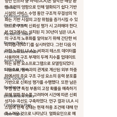
항만 인프라 중 하역(ULA)은 열악한 해양 환
경 조건의 영향으로 인해 열화되기 쉽다.기반
Trends
시설의 서비스 수명 동안 구조적 무결성의 악
Optimism Bias
화는 기반 시설의 고장 위험을 증가시킬 수 있
Cost Overrun
으므로 구조적 신뢰성 평가 시 고려해야 한다. 
본 연구에서는 설치된 지 30년이 넘은 ULA
Pendemic Risks
의 구조적 노후화를 알아보기 위해 간단한 비
Energy Risks
파괴검사(NDT)를 실시하였다. 그런 다음 이
러한 노화된 ULA는 비파괴 테스트 데이터를 
Infrastructure Risks
사용하여 구조 부재의 두께 치수를 업데이트
Asset Risks
하는 유한 요소프로그램으로 모델링되었다. 
다음으로, 풍속과의 관계로 계산된 외부 하중 
Schedule Risks
하에서의 주요 구조 구성 요소의 응력 분포를 
Risk Society
기반으로 신뢰성 평가를 수행했다. 또한 남은 
Resilience
수명 동안 특정 부품의 고장 확률을 예측하기 
위해 열화 함수를 고려하여 시간에 따른 신뢰
Envionment Risks
성지수 곡선도 구축하였다. 연구 결과 ULA 시
Contigency Plan
스템의 현재 상태는 현재 하중 조건에 대해 만
족스러운 것으로 나타났다. 열화요인으로 예
Ciber Risks