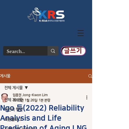
글쓰기
게시물
전체 게시물
임종권 Jong-Kwon Lim
전체 게시물
2023년 1월 26일
1분 분량
Ngo 등(2022) Reliability
위인의 명언
Analysis and Life
회원블로그
Prediction of Aging LNG