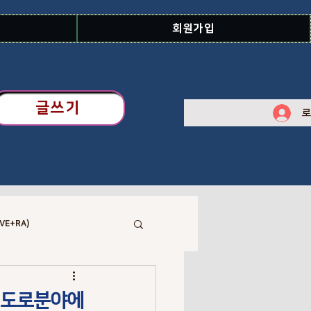
회원가입
글쓰기
로
VE+RA)
 Library
: 도로분야에