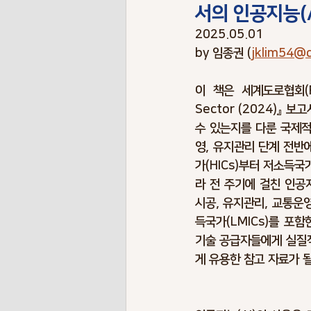
서의 인공지능(A
Risk Terminology
Risk Benchma
2025.05.01
by 임종권 (
jklim54@
Pendemic Risks
Energy Risks
이 책은 세계도로협회(
Sector
 (2024)』 
수 있는지를 다룬 국제적
Envionment Risks
Contigency P
영, 유지관리
 단계 전반
가(HICs)부터 저소득국
라 전 주기에 걸친 인공지
시공, 유지관리, 교통운
득국가(LMICs)를 포
기술 공급자들에게 실질적
게 유용한 참고 자료가 될