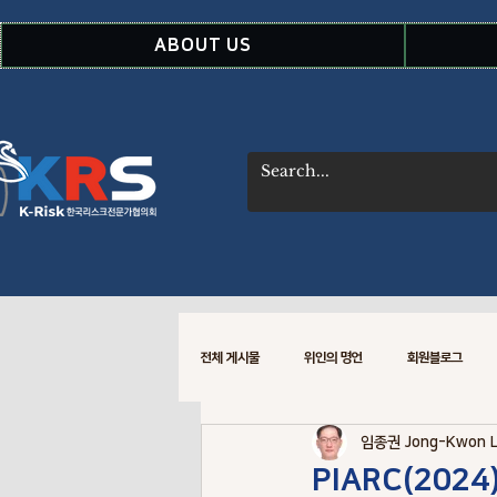
ABOUT US
전체 게시물
위인의 명언
회원블로그
임종권 Jong-Kwon 
WSDOT CREM 소식
Risk Data
PIARC(202