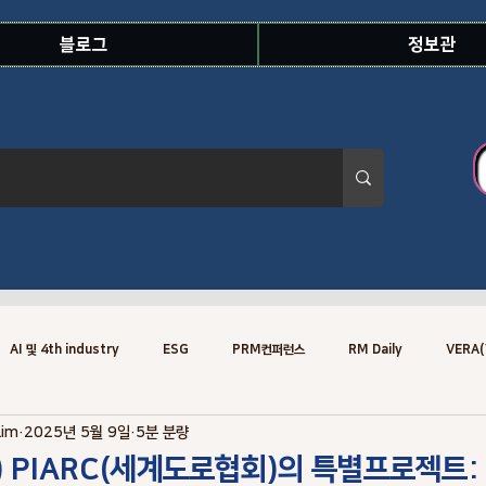
블로그
정보관
AI 및 4th industry
ESG
PRM컨퍼런스
RM Daily
VERA(
Lim
2025년 5월 9일
5분 분량
Risk Knowledge.Concept
Risk Specialist
Training
Risk
4) PIARC(세계도로협회)의 특별프로젝트