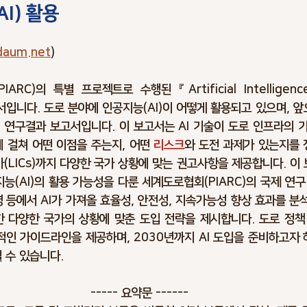
I) 활용
rking
Climate Change
Trends
Optimism Bias
Cost 
daum.net
)
Infrastructure Risks
Asset Risks
Schedule Risks
Ris
PIARC)의 특별 프로젝트로 수행된 『
Artificial Intellige
보고서입니다. 도로 분야에 인공지능(AI)이 어떻게 활용되고 있으며, 앞
 연구결과 보고서입니다. 이 보고서는 AI 기술이 
도로 인프라의 기획
lan
Ciber Risks
Contract Risks
에 걸쳐 어떤 이점을 주는지, 어떤 
리스크
와 도전 과제가 있는지를 
가(LICs)까지 다양한 국가 상황에 맞는 권고사항을 제공합니다. 이
능(AI)의 활용 가능성을 다룬 세계도로협회(PIARC)의 국제 연구 
영 등에서 AI가 가져올 효율성, 안전성, 지속가능성 향상 효과를 분
함한 다양한 국가의 상황에 맞춘 도입 전략을 제시합니다. 도로 정책 
인 가이드라인을 제공하며, 2030년까지 AI 도입을 준비하고자 
 수 있습니다.
----- 요약문 ------