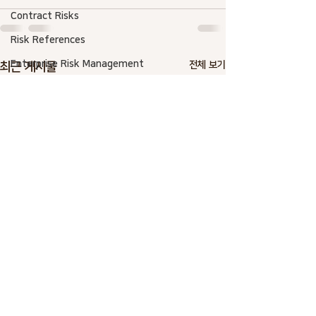
Contract Risks
Risk References
Enterprise Risk Management
전체 보기
최근 게시물
Congnitive.Optimism Bias
Real Estate Risks
Project Management
Risk SW
Risk-Based Estimate
Asset Management
AACE International