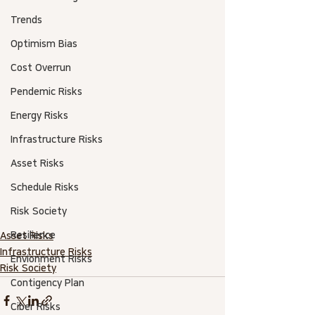
Trends
Optimism Bias
Cost Overrun
Pendemic Risks
Energy Risks
Infrastructure Risks
Asset Risks
Schedule Risks
Risk Society
Resilience
Asset Risks
Infrastructure Risks
Envionment Risks
Risk Society
Contigency Plan
Ciber Risks