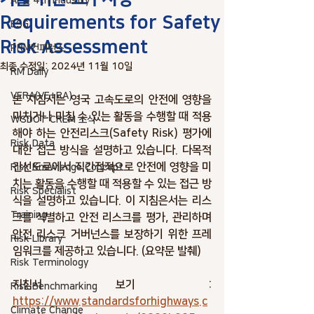
AI 및 4th industry
Requirements for Safety
ESG
Risk Assessment
PRM컨퍼런스
최종 수정일:
2024년 11월 10일
RM Daily
VERA(VE+RA)
본 지침서는 영국 고속도로의 안전에 영향을 
미치거나 미칠 수 있는 활동을 수행할 때 적용
WSDOT CREM 소식
해야 하는 안전리스크(Safety Risk) 평가에 
Risk Data
대한 접근 방식을 설명하고 있습니다. 다목적 
간선도로에서 직간접적으로 안전에 영향을 미
Risk Knowledge.Concept
치는 활동을 수행할 때 적용할 수 있는 접근 방
Risk Specialist
식을 설명하고 있습니다. 이 지침은서는 리스
Training
크를 식별하고 안전 리스크를 평가, 관리하며 
안전 리스크 거버넌스를 보장하기 위한 프레
Risk Library
임워크를 제공하고 있습니다. (요약문 발췌)
Risk Terminology
지침서 보기 : 
Risk Benchmarking
https://www.standardsforhighways.c
Climate Change