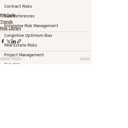
Contract Risks
RM Daily
Risk References
Trends
Enterprise Risk Management
Risk Library
Congnitive.Optimism Bias
Real Estate Risks
Project Management
Risk SW
전체 보기
최근 게시물
Risk-Based Estimate
Asset Management
AACE International