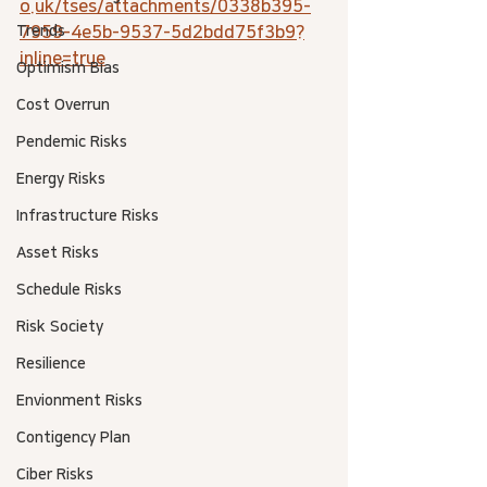
o.uk/tses/attachments/0338b395-
Trends
7959-4e5b-9537-5d2bdd75f3b9?
inline=true
Optimism Bias
Cost Overrun
Pendemic Risks
Energy Risks
Infrastructure Risks
Asset Risks
Schedule Risks
Risk Society
Resilience
Envionment Risks
Contigency Plan
Ciber Risks