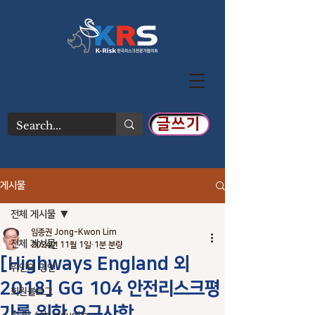
글쓰기
게시물
전체 게시물
임종권 Jong-Kwon Lim
전체 게시물
2024년 11월 1일
1분 분량
[Highways England 외
위인의 명언
2018] GG 104 안전리스크평
회원블로그
가를 위한 요구사항