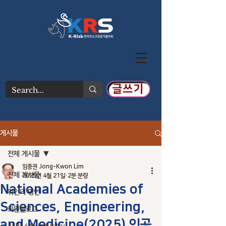
글쓰기
게시물
전체 게시물
임종권 Jong-Kwon Lim
전체 게시물
2025년 4월 21일
2분 분량
National Academies of
위인의 명언
Sciences, Engineering,
회원블로그
and Medicine(2025) 인공