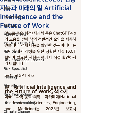
AI 및 4th industry
지능과 미래의 일 Artificial
ESG
Intelligence and the
PRM컨퍼런스
Future of Work
RM Daily
앞으로 주요 서적/지침서 등은 ChatGPT4.o
VERA(VE+RA)
의 도움을 받아 책의 전반적인 요약을 제공하
WSDOT CREM 소식
겠습니다. 전체 내용을 확인한 것은 아니니 논
문이나 기사 작성을 위한 정확한 사실 FACT
Risk Data
확인이 필요한 사항은 책에서 직접 확인하시
Risk Knowledge.Concept
기 바랍니다. 
Risk Specialist
by ChatGPT 4.o
Training
Risk Library
📘 『Artificial Intelligence and 
the Future of Work』 책 소개
Risk Terminology
미국 과학·공학·의학 아카데미(National 
Academies of Sciences, Engineering, 
Risk Benchmarking
and Medicine)는 2025년 보고서 
Climate Change