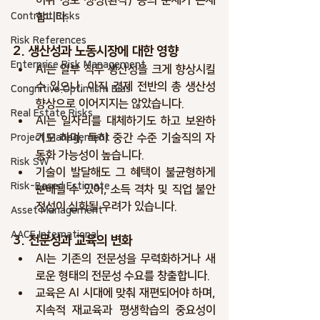
허위 정보 생성(환각)
 등의 문제가 존재
Contract Risks
합니다.
Risk References
2. 생산성과 노동시장에 대한 영향
Enterprise Risk Management
AI는 
일부 직무 생산성을 크게 향상
시킬 
수 있으나, 아직 경제 전반의 총 생산성 
Congnitive.Optimism Bias
향상으로 이어지지는 않았습니다.
Real Estate Risks
AI는 
일자리를 대체하기도 하고 보완하
기도
 하며, 특히 중간 수준 기술직의 자
Project Management
동화 가능성이 높습니다.
Risk SW
기술이 발달해도 그 혜택이 
불균형하게 
Risk-Based Estimate
분배
될 수 있어, 소득 격차 및 직업 불안
정성이 심화될 우려가 있습니다.
Asset Management
AACE International
3. 전문성과 교육의 변화
AI는 기존의 전문성을 무력화하거나 
새
로운 형태의 전문성 수요
를 창출합니다.
교육은 AI 시대에 맞춰 재편되어야 하며, 
지속적 재교육과 평생학습
의 중요성이 