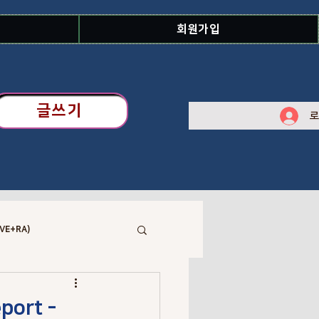
회원가입
글쓰기
로
VE+RA)
 Library
port -