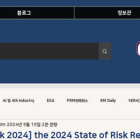
블로그
정보관
AI 및 4th industry
ESG
PRM컨퍼런스
RM Daily
VERA(
Lim
2024년 5월 15일
2분 분량
Risk Knowledge.Concept
Risk Specialist
Training
Risk
k 2024] the 2024 State of Risk Re